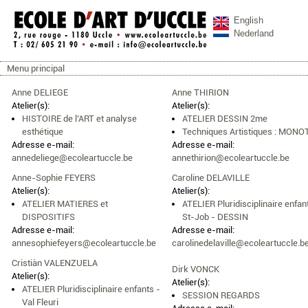
Aller au contenu principal
English
Nederland
Menu principal
ecoleartuccle.be
Menu principal
Anne DELIEGE
Anne THIRION
Atelier(s):
Atelier(s):
HISTOIRE de l’ART et analyse
ATELIER DESSIN 2me
esthétique
Techniques Artistiques : MON
Adresse e-mail:
Adresse e-mail:
annedeliege@ecoleartuccle.be
annethirion@ecoleartuccle.be
Anne-Sophie FEYERS
Caroline DELAVILLE
Atelier(s):
Atelier(s):
ATELIER MATIERES et
ATELIER Pluridisciplinaire enfan
DISPOSITIFS
St-Job - DESSIN
Adresse e-mail:
Adresse e-mail:
annesophiefeyers@ecoleartuccle.be
carolinedelaville@ecoleartuccle.b
Cristiàn VALENZUELA
Dirk VONCK
Atelier(s):
Atelier(s):
ATELIER Pluridisciplinaire enfants -
SESSION REGARDS
Val Fleuri