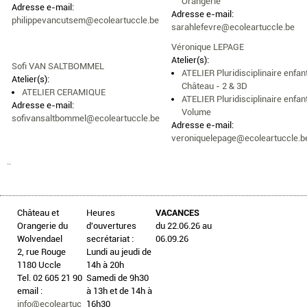
Orangerie
Adresse e-mail:
Adresse e-mail:
philippevancutsem@ecoleartuccle.be
sarahlefevre@ecoleartuccle.be
Véronique LEPAGE
Atelier(s):
Sofi VAN SALTBOMMEL
ATELIER Pluridisciplinaire enfan
Atelier(s):
Château - 2 & 3D
ATELIER CERAMIQUE
ATELIER Pluridisciplinaire enfan
Adresse e-mail:
Volume
sofivansaltbommel@ecoleartuccle.be
Adresse e-mail:
veroniquelepage@ecoleartuccle.b
..
Château et
Heures
VACANCES
Orangerie du
d'ouvertures
du 22.06.26 au
Wolvendael
secrétariat :
06.09.26
2, rue Rouge
Lundi au jeudi de
1180 Uccle
14h à 20h
Tel. 02 605 21 90
Samedi de 9h30
email :
à 13h et de 14h à
info@ecoleartuc
16h30