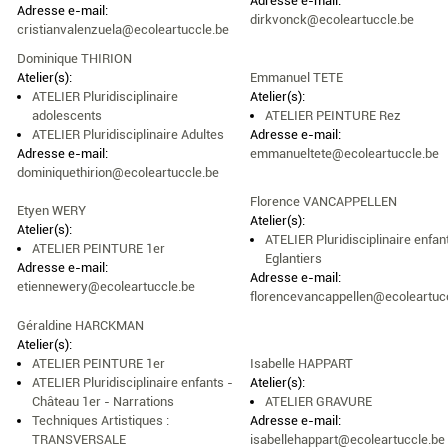
Adresse e-mail:
Adresse e-mail:
dirkvonck@ecoleartuccle.be
cristianvalenzuela@ecoleartuccle.be
Dominique THIRION
Atelier(s):
Emmanuel TETE
ATELIER Pluridisciplinaire
Atelier(s):
adolescents
ATELIER PEINTURE Rez
ATELIER Pluridisciplinaire Adultes
Adresse e-mail:
Adresse e-mail:
emmanueltete@ecoleartuccle.be
dominiquethirion@ecoleartuccle.be
Florence VANCAPPELLEN
Etyen WERY
Atelier(s):
Atelier(s):
ATELIER Pluridisciplinaire enfan
ATELIER PEINTURE 1er
Eglantiers
Adresse e-mail:
Adresse e-mail:
etiennewery@ecoleartuccle.be
florencevancappellen@ecoleartuc
Géraldine HARCKMAN
Atelier(s):
ATELIER PEINTURE 1er
Isabelle HAPPART
ATELIER Pluridisciplinaire enfants -
Atelier(s):
Château 1er - Narrations
ATELIER GRAVURE
Techniques Artistiques :
Adresse e-mail:
TRANSVERSALE
isabellehappart@ecoleartuccle.be