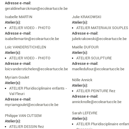
Adresse e-mail:
geraldineharckman@ecoleartuccle.be
Isabelle MARTIN
Julie KRAKOWSKI
Atelier(s):
Atelier(s):
ATELIER VIDEO - PHOTO
ATELIER MATERIAUX SOUPLES
Adresse e-mail:
Adresse e-mail:
isabellemartin@ecoleartuccle.be
juliekrakowski@ecoleartuccle.be
Loïc VANDERSTICHELEN
Maëlle DUFOUR
Atelier(s):
Atelier(s):
ATELIER VIDEO - PHOTO
ATELIER SCULPTURE
Adresse e-mail:
Adresse e-mail:
loicvanderstichelen@ecoleartuccle.be
maelledufour@ecoleartuccle.be
Myriam Goulet
Nölle Annick
Atelier(s):
Atelier(s):
ATELIER Pluridisciplinaire enfants -
ATELIER PEINTURE Rez
Val Fleuri
Adresse e-mail:
Adresse e-mail:
annicknolle@ecoleartuccle.be
myriamgoulet@ecoleartuccle.be
Sarah LEFEVRE
Philippe VAN CUTSEM
Atelier(s):
Atelier(s):
ATELIER Pluridisciplinaire enfan
ATELIER DESSIN Rez