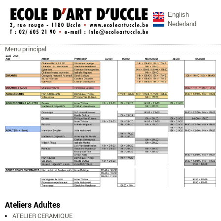
Aller au contenu principal
English
Nederland
Menu principal
ecoleartuccle.be
Menu principal
Ateliers Adultes
ATELIER CERAMIQUE