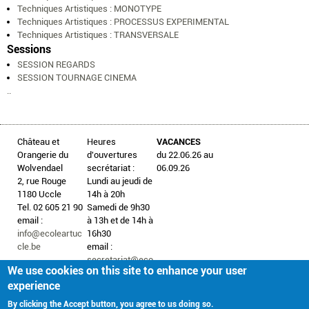
Techniques Artistiques : MONOTYPE
Techniques Artistiques : PROCESSUS EXPERIMENTAL
Techniques Artistiques : TRANSVERSALE
Sessions
SESSION REGARDS
SESSION TOURNAGE CINEMA
..
Château et
Heures
VACANCES
Orangerie du
d'ouvertures
du 22.06.26 au
Wolvendael
secrétariat :
06.09.26
2, rue Rouge
Lundi au jeudi de
1180 Uccle
14h à 20h
Tel. 02 605 21 90
Samedi de 9h30
email :
à 13h et de 14h à
info@ecoleartuc
16h30
cle.be
email :
secretariat@eco
We use cookies on this site to enhance your user
leartuccle.be
experience
By clicking the Accept button, you agree to us doing so.