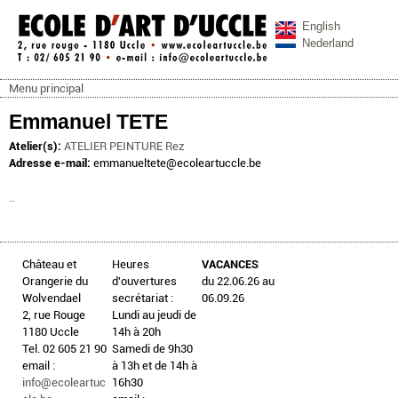
Aller au contenu principal
English
Nederland
Menu principal
ecoleartuccle.be
Menu principal
Emmanuel TETE
Atelier(s):
ATELIER PEINTURE Rez
Adresse e-mail:
emmanueltete@ecoleartuccle.be
..
Château et
Heures
VACANCES
Orangerie du
d'ouvertures
du 22.06.26 au
Wolvendael
secrétariat :
06.09.26
2, rue Rouge
Lundi au jeudi de
1180 Uccle
14h à 20h
Tel. 02 605 21 90
Samedi de 9h30
email :
à 13h et de 14h à
info@ecoleartuc
16h30