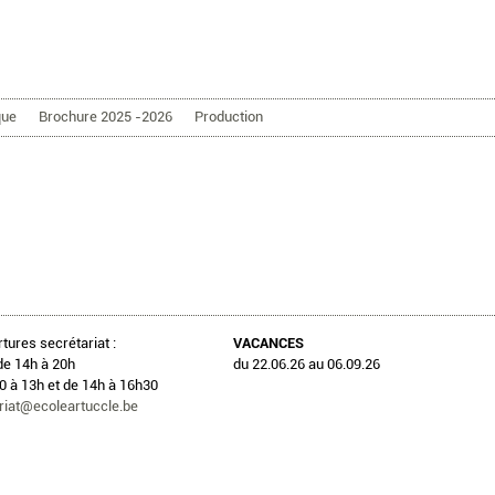
Aller au contenu principal
que
Brochure 2025 -2026
Production
tures secrétariat :
VACANCES
de 14h à 20h
du 22.06.26 au 06.09.26
 à 13h et de 14h à 16h30
riat@ecoleartuccle.be