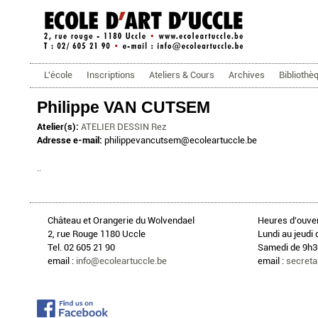
ecoleartuccle.be
Menu principal
L'école
Inscriptions
Ateliers & Cours
Archives
Bibliothè
Philippe VAN CUTSEM
Atelier(s):
ATELIER DESSIN Rez
Adresse e-mail:
philippevancutsem@ecoleartuccle.be
..
Château et Orangerie du Wolvendael
Heures d'ouver
2, rue Rouge 1180 Uccle
Lundi au jeudi 
Tel. 02 605 21 90
Samedi de 9h30
email :
info@ecoleartuccle.be
email :
secreta