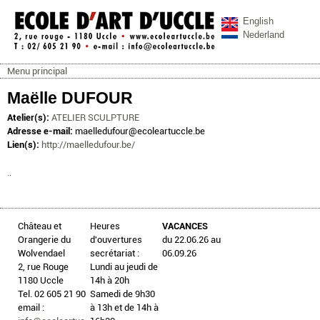
Aller au contenu principal
English
Nederland
Menu principal
ecoleartuccle.be
Menu principal
Maëlle DUFOUR
Atelier(s):
ATELIER SCULPTURE
Adresse e-mail:
maelledufour@ecoleartuccle.be
Lien(s):
http://maelledufour.be/
..
Château et
Heures
VACANCES
Orangerie du
d'ouvertures
du 22.06.26 au
Wolvendael
secrétariat :
06.09.26
2, rue Rouge
Lundi au jeudi de
1180 Uccle
14h à 20h
Tel. 02 605 21 90
Samedi de 9h30
email :
à 13h et de 14h à