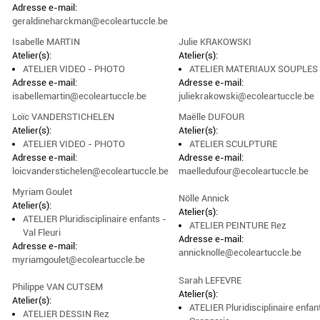
Adresse e-mail:
geraldineharckman@ecoleartuccle.be
Isabelle MARTIN
Julie KRAKOWSKI
Atelier(s):
Atelier(s):
ATELIER VIDEO - PHOTO
ATELIER MATERIAUX SOUPLES
Adresse e-mail:
Adresse e-mail:
isabellemartin@ecoleartuccle.be
juliekrakowski@ecoleartuccle.be
Loïc VANDERSTICHELEN
Maëlle DUFOUR
Atelier(s):
Atelier(s):
ATELIER VIDEO - PHOTO
ATELIER SCULPTURE
Adresse e-mail:
Adresse e-mail:
loicvanderstichelen@ecoleartuccle.be
maelledufour@ecoleartuccle.be
Myriam Goulet
Nölle Annick
Atelier(s):
Atelier(s):
ATELIER Pluridisciplinaire enfants -
ATELIER PEINTURE Rez
Val Fleuri
Adresse e-mail:
Adresse e-mail:
annicknolle@ecoleartuccle.be
myriamgoulet@ecoleartuccle.be
Sarah LEFEVRE
Philippe VAN CUTSEM
Atelier(s):
Atelier(s):
ATELIER Pluridisciplinaire enfan
ATELIER DESSIN Rez