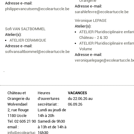
Orangerie
Adresse e-mail:
Adresse e-mail:
philippevancutsem@ecoleartuccle.be
sarahlefevre@ecoleartuccle.be
Véronique LEPAGE
Atelier(s):
Sofi VAN SALTBOMMEL
ATELIER Pluridisciplinaire enfan
Atelier(s):
Château - 2 & 3D
ATELIER CERAMIQUE
ATELIER Pluridisciplinaire enfan
Adresse e-mail:
Volume
sofivansaltbommel@ecoleartuccle.be
Adresse e-mail:
veroniquelepage@ecoleartuccle.b
..
Château et
Heures
VACANCES
Orangerie du
d'ouvertures
du 22.06.26 au
Wolvendael
secrétariat :
06.09.26
2, rue Rouge
Lundi au jeudi de
1180 Uccle
14h à 20h
Tel. 02 605 21 90
Samedi de 9h30
email :
à 13h et de 14h à
info@ecoleartuc
16h30