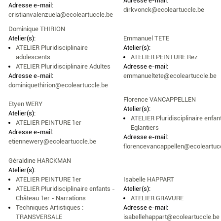
Adresse e-mail:
Adresse e-mail:
dirkvonck@ecoleartuccle.be
cristianvalenzuela@ecoleartuccle.be
Dominique THIRION
Atelier(s):
Emmanuel TETE
ATELIER Pluridisciplinaire
Atelier(s):
adolescents
ATELIER PEINTURE Rez
ATELIER Pluridisciplinaire Adultes
Adresse e-mail:
Adresse e-mail:
emmanueltete@ecoleartuccle.be
dominiquethirion@ecoleartuccle.be
Florence VANCAPPELLEN
Etyen WERY
Atelier(s):
Atelier(s):
ATELIER Pluridisciplinaire enfan
ATELIER PEINTURE 1er
Eglantiers
Adresse e-mail:
Adresse e-mail:
etiennewery@ecoleartuccle.be
florencevancappellen@ecoleartuc
Géraldine HARCKMAN
Atelier(s):
ATELIER PEINTURE 1er
Isabelle HAPPART
ATELIER Pluridisciplinaire enfants -
Atelier(s):
Château 1er - Narrations
ATELIER GRAVURE
Techniques Artistiques :
Adresse e-mail:
TRANSVERSALE
isabellehappart@ecoleartuccle.be