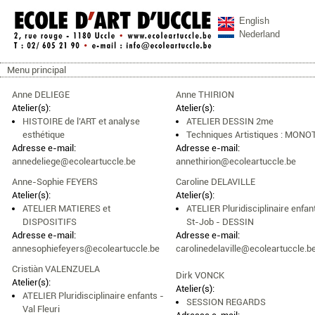
Aller au contenu principal
English
Nederland
Menu principal
ecoleartuccle.be
Menu principal
Anne DELIEGE
Anne THIRION
Atelier(s):
Atelier(s):
HISTOIRE de l’ART et analyse
ATELIER DESSIN 2me
esthétique
Techniques Artistiques : MON
Adresse e-mail:
Adresse e-mail:
annedeliege@ecoleartuccle.be
annethirion@ecoleartuccle.be
Anne-Sophie FEYERS
Caroline DELAVILLE
Atelier(s):
Atelier(s):
ATELIER MATIERES et
ATELIER Pluridisciplinaire enfan
DISPOSITIFS
St-Job - DESSIN
Adresse e-mail:
Adresse e-mail:
annesophiefeyers@ecoleartuccle.be
carolinedelaville@ecoleartuccle.b
Cristiàn VALENZUELA
Dirk VONCK
Atelier(s):
Atelier(s):
ATELIER Pluridisciplinaire enfants -
SESSION REGARDS
Val Fleuri