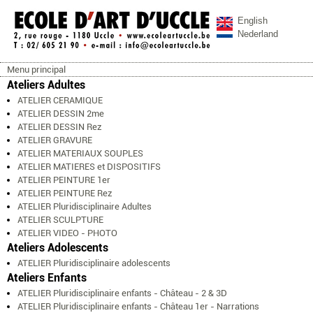
Aller au contenu principal
English
Nederland
Menu principal
ecoleartuccle.be
Menu principal
Ateliers Adultes
ATELIER CERAMIQUE
ATELIER DESSIN 2me
ATELIER DESSIN Rez
ATELIER GRAVURE
ATELIER MATERIAUX SOUPLES
ATELIER MATIERES et DISPOSITIFS
ATELIER PEINTURE 1er
ATELIER PEINTURE Rez
ATELIER Pluridisciplinaire Adultes
ATELIER SCULPTURE
ATELIER VIDEO - PHOTO
Ateliers Adolescents
ATELIER Pluridisciplinaire adolescents
Ateliers Enfants
ATELIER Pluridisciplinaire enfants - Château - 2 & 3D
ATELIER Pluridisciplinaire enfants - Château 1er - Narrations