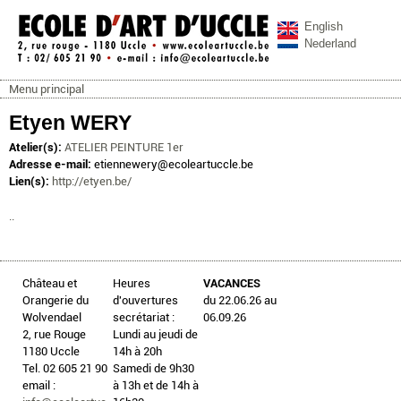
Aller au contenu principal
English
Nederland
Menu principal
ecoleartuccle.be
Menu principal
Etyen WERY
Atelier(s):
ATELIER PEINTURE 1er
Adresse e-mail:
etiennewery@ecoleartuccle.be
Lien(s):
http://etyen.be/
..
Château et
Heures
VACANCES
Orangerie du
d'ouvertures
du 22.06.26 au
Wolvendael
secrétariat :
06.09.26
2, rue Rouge
Lundi au jeudi de
1180 Uccle
14h à 20h
Tel. 02 605 21 90
Samedi de 9h30
email :
à 13h et de 14h à