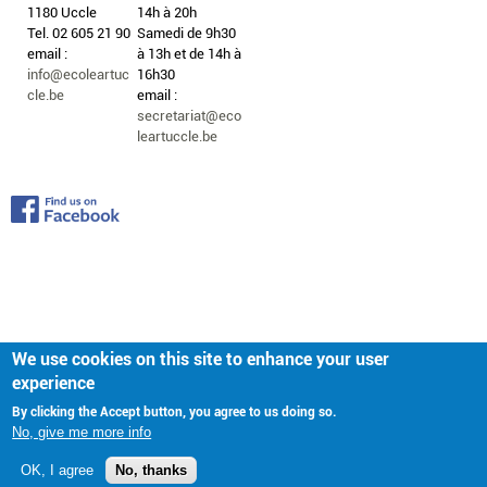
1180 Uccle
14h à 20h
Tel. 02 605 21 90
Samedi de 9h30
email :
à 13h et de 14h à
info@ecoleartuc
16h30
cle.be
email :
secretariat@eco
leartuccle.be
We use cookies on this site to enhance your user
experience
By clicking the Accept button, you agree to us doing so.
No, give me more info
OK, I agree
No, thanks