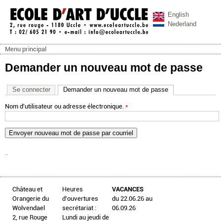
Aller au contenu principal
English
Nederland
Menu principal
ecoleartuccle.be
Menu principal
Demander un nouveau mot de passe
Se connecter
Demander un nouveau mot de passe
(onglet actif)
Nom d'utilisateur ou adresse électronique.
*
..
Château et
Heures
VACANCES
Orangerie du
d'ouvertures
du 22.06.26 au
Wolvendael
secrétariat :
06.09.26
2, rue Rouge
Lundi au jeudi de