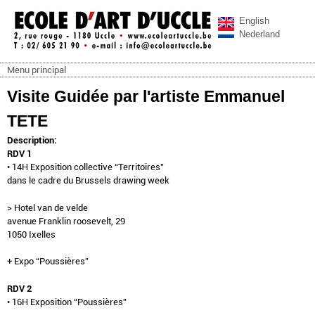
Aller au contenu principal
English
Nederland
Menu principal
ecoleartuccle.be
Menu principal
Visite Guidée par l'artiste Emmanuel
TETE
Description:
RDV 1
• 14H Exposition collective “Territoires”
dans le cadre du Brussels drawing week
> Hotel van de velde
avenue Franklin roosevelt, 29
1050 Ixelles
+ Expo “Poussières”
RDV 2
• 16H Exposition “Poussières”