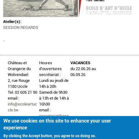
Atelier(s):
SESSION REGARDS
..
Château et
Heures
VACANCES
Orangerie du
d'ouvertures
du 22.06.26 au
Wolvendael
secrétariat :
06.09.26
2, rue Rouge
Lundi au jeudi de
1180 Uccle
14h à 20h
Tel. 02 605 21 90
Samedi de 9h30
email :
à 13h et de 14h à
info@ecoleartuc
16h30
cle.be
email :
secretariat@eco
We use cookies on this site to enhance your user
leartuccle.be
experience
By clicking the Accept button, you agree to us doing so.