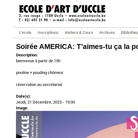
ecoleartuccle.be
Menu principal
L'école
Inscriptions
Ateliers & Cours
Archives
Bibliothè
Soirée AMERICA: T’aimes-tu ça la p
Description:
bienvenue à partir de 19h
poutine + pouding chômeur
réservation au secrétariat
Date(s):
Jeudi, 21 Décembre, 2023 - 19:00
Image: