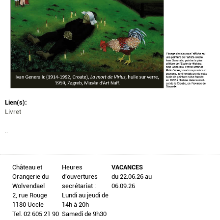
Lien(s):
Livret
..
Château et
Heures
VACANCES
Orangerie du
d'ouvertures
du 22.06.26 au
Wolvendael
secrétariat :
06.09.26
2, rue Rouge
Lundi au jeudi de
1180 Uccle
14h à 20h
Tel. 02 605 21 90
Samedi de 9h30