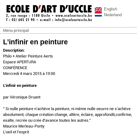
Aller au contenu principal
English
Nederland
Menu principal
ecoleartuccle.be
Menu principal
L’infinir en peinture
Description:
Philo + Atelier Peinture Aerts
Espace APERTURA
CONFÉRENCE
Mercredi 4 mars 2015 à 19:00
L’infinir en peinture
par Véronique Druant
" Si nulle peinture n'achève la peinture, ni même nulle oeuvre ne s'achève
absolument, chaque création change, altère, éclaire, approfondit,confirme,
exalte, recrée ou crée d'avance toutes les autres."
Maurice Merleau-Ponty
L'oeil et l'esprit