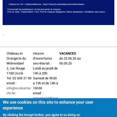
..
Château et
Heures
VACANCES
Orangerie du
d'ouvertures
du 22.06.26 au
Wolvendael
secrétariat :
06.09.26
2, rue Rouge
Lundi au jeudi de
1180 Uccle
14h à 20h
Tel. 02 605 21 90
Samedi de 9h30
email :
à 13h et de 14h à
info@ecoleartuc
16h30
cle.be
email :
secretariat@eco
We use cookies on this site to enhance your user
leartuccle.be
experience
By clicking the Accept button, you agree to us doing so.