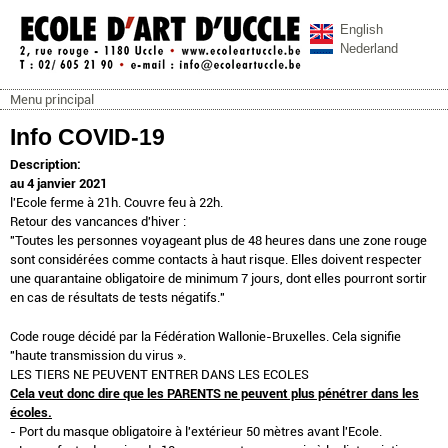
Aller au contenu principal
English
Nederland
Menu principal
ecoleartuccle.be
Menu principal
Info COVID-19
Description:
au 4 janvier 2021
l'Ecole ferme à 21h. Couvre feu à 22h.
Retour des vancances d'hiver :
"Toutes les personnes voyageant plus de 48 heures dans une zone rouge
sont considérées comme contacts à haut risque. Elles doivent respecter
une quarantaine obligatoire de minimum 7 jours, dont elles pourront sortir
en cas de résultats de tests négatifs."
Code rouge décidé par la Fédération Wallonie-Bruxelles. Cela signifie
"haute transmission du virus ».
LES TIERS NE PEUVENT ENTRER DANS LES ECOLES
Cela veut donc dire que les PARENTS ne peuvent plus pénétrer dans les
écoles.
- Port du masque obligatoire à l'extérieur 50 mètres avant l'Ecole.