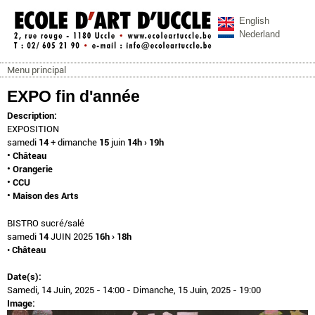
Aller au contenu principal
English
Nederland
Menu principal
ecoleartuccle.be
Menu principal
EXPO fin d'année
Description:
EXPOSITION
samedi
14
+ dimanche
15
juin
14h › 19h
• Château
• Orangerie
• CCU
• Maison des Arts
BISTRO sucré/salé
samedi
14
JUIN 2025
16h › 18h
•
Château
Date(s):
Samedi, 14 Juin, 2025 - 14:00
-
Dimanche, 15 Juin, 2025 - 19:00
Image: