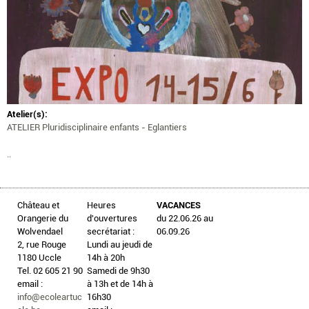
Atelier(s):
ATELIER Pluridisciplinaire enfants - Eglantiers
..
Château et
Heures
VACANCES
Orangerie du
d'ouvertures
du 22.06.26 au
Wolvendael
secrétariat :
06.09.26
2, rue Rouge
Lundi au jeudi de
1180 Uccle
14h à 20h
Tel. 02 605 21 90
Samedi de 9h30
email :
à 13h et de 14h à
info@ecoleartuc
16h30