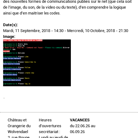
des nouvelles formes de communications publiés sur le net (que cela soit
de l’image, du son, de la video ou du texte), d’en comprendre la logique
ainsi que d’en maitri
ser les codes.
Date(s):
Mardi, 11 Septembre, 2018 - 14:30
-
Mercredi, 10 Octobre, 2018 - 21:30
Image:
..
Château et
Heures
VACANCES
Orangerie du
d'ouvertures
du 22.06.26 au
Wolvendael
secrétariat :
06.09.26
2, rue Rouge
Lundi au jeudi de