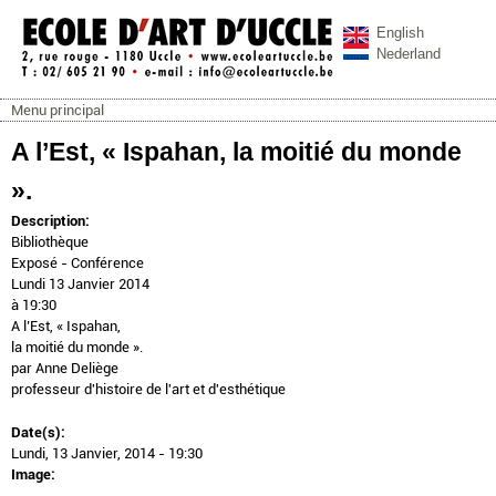
Aller au contenu principal
English
Nederland
Menu principal
ecoleartuccle.be
Menu principal
A l’Est, « Ispahan, la moitié du monde
».
Description:
Bibliothèque
Exposé - Conférence
Lundi 13 Janvier 2014
à 19:30
A l’Est, « Ispahan,
la moitié du monde ».
par Anne Deliège
professeur d'histoire de l'art et d'esthétique
Date(s):
Lundi, 13 Janvier, 2014 - 19:30
Image: